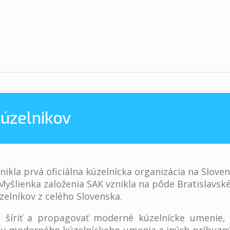
kúzelnikov
nikla prvá oficiálna kúzelnícka organizácia na Slove
Myšlienka založenia SAK vznikla na pôde Bratislavsk
zelníkov z celého Slovenska.
šíriť a propagovať moderné kúzelnícke umenie, 