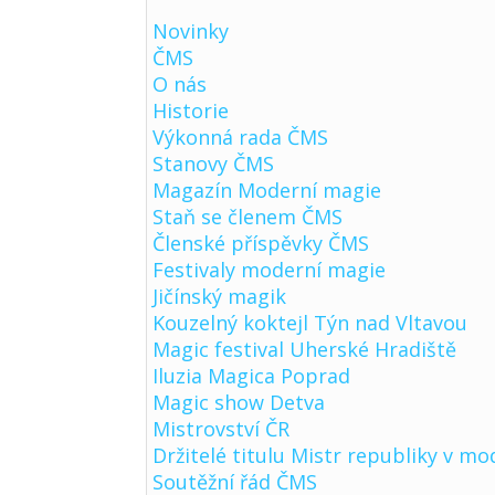
Novinky
ČMS
O nás
Historie
Výkonná rada ČMS
Stanovy ČMS
Magazín Moderní magie
Staň se členem ČMS
Členské příspěvky ČMS
Festivaly moderní magie
Jičínský magik
Kouzelný koktejl Týn nad Vltavou
Magic festival Uherské Hradiště
Iluzia Magica Poprad
Magic show Detva
Mistrovství ČR
Držitelé titulu Mistr republiky v mo
Soutěžní řád ČMS