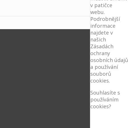
v patičce
webu.
Podrobnější
informace
najdete v
našich
Zásadách
ochrany
osobních údajů
a používání
souborů
cookies.
Souhlasíte s
používáním
cookies?