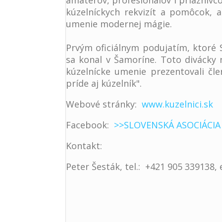
amatérov, profesionálov i priaznivc
kúzelníckych rekvizít a pomôcok, a
umenie modernej mágie.
Prvým oficiálnym podujatím, ktoré S
sa konal v Šamoríne. Toto divácky 
kúzelnícke umenie prezentovali čl
príde aj kúzelník".
Webové stránky:
www.kuzelnici.sk
Facebook:
>>SLOVENSKÁ ASOCIÁCIA
Kontakt:
Peter Šesták, tel.: +421 905 33913