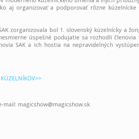
ov moderného kúzelníckeho umenia a iných príbuznýc
ko aj organizovať a podporovať rôzne kúzelnícke 
AK zorganizovala bol 1. slovenský kúzelnícky a žon
nesmierne úspešné podujatie sa rozhodli členovia 
enovia SAK a ich hostia na nepravidelných vystúpe
 KÚZELNÍKOV>>
8, e-mail: magicshow@magicshow.sk