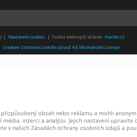
cz |
Nastavení cookies
| Tvorba webových stránek
machin.cz
i
Creative Commons Uveďte původ 4.0 Mezinárodní License
i přizpůsobený obsah nebo reklamu a mohli anonym
í média, inzerci a analýzu. Jejich nastavení upravít
te v našich Zásadách ochrany osobních údajů a použ