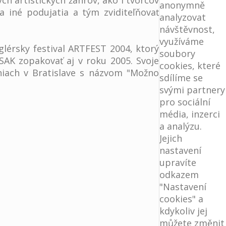
h artistických žánrov, ako i tvorcov
anonymně
a iné podujatia a tým zviditeľňovať
analyzovat
návštěvnost,
využíváme
glérsky festival ARTFEST 2004, ktorý
soubory
SAK zopakovať aj v roku 2005. Svoje
cookies, které
niach v Bratislave s názvom "Možno
sdílíme se
svými partnery
pro sociální
média, inzerci
a analýzu.
Jejich
nastavení
upravíte
odkazem
"Nastavení
cookies" a
kdykoliv jej
můžete změnit