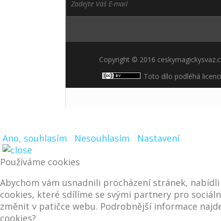
Copyright © 2016 ceskymagickysvaz.
Toto dílo podléhá licenc
Ano, souhlasím
Nesouhlasím
Nastavení
Používáme cookies
Abychom vám usnadnili procházení stránek, nabídl
cookies, které sdílíme se svými partnery pro sociáln
změnit v patičce webu. Podrobnější informace najde
cookies?