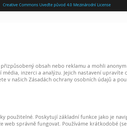
i
Creative Commons Uveďte původ 4.0 Mezinárodní License
i přizpůsobený obsah nebo reklamu a mohli anonym
í média, inzerci a analýzu. Jejich nastavení upravít
te v našich Zásadách ochrany osobních údajů a použ
y použitelné. Poskytují základní funkce jako je nav
ůže web správně fungovat. Používáme krátkodobé (se