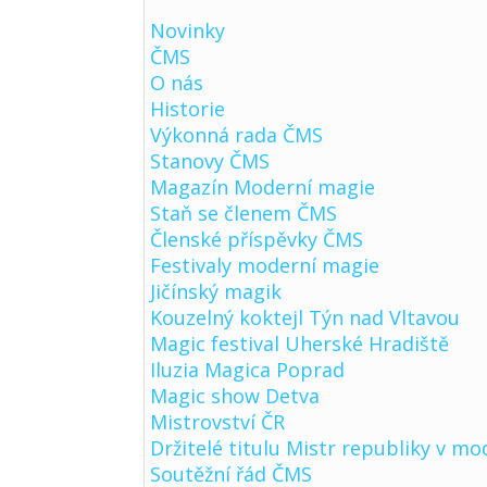
Novinky
ČMS
O nás
Historie
Výkonná rada ČMS
Stanovy ČMS
Magazín Moderní magie
Staň se členem ČMS
Členské příspěvky ČMS
Festivaly moderní magie
Jičínský magik
Kouzelný koktejl Týn nad Vltavou
Magic festival Uherské Hradiště
Iluzia Magica Poprad
Magic show Detva
Mistrovství ČR
Držitelé titulu Mistr republiky v mo
Soutěžní řád ČMS