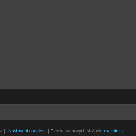
cz |
Nastavení cookies
| Tvorba webových stránek
machin.cz