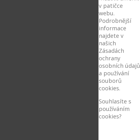
v patičce
webu.
Podrobnější
informace
najdete v
našich
Zásadách
ochrany
osobních údajů
a používání
souborů
cookies.
Souhlasíte s
používáním
cookies?