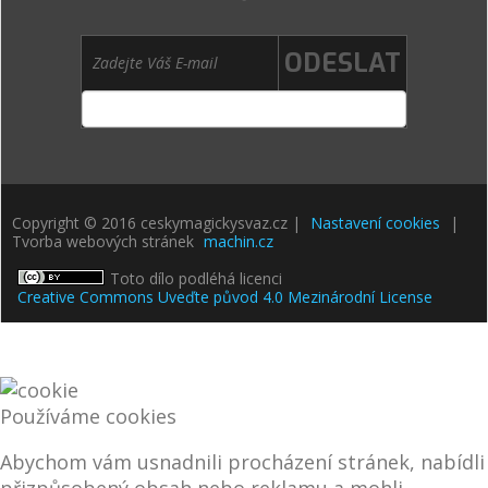
Copyright © 2016 ceskymagickysvaz.cz |
Nastavení cookies
|
Tvorba webových stránek
machin.cz
Toto dílo podléhá licenci
Creative Commons Uveďte původ 4.0 Mezinárodní License
Používáme cookies
Abychom vám usnadnili procházení stránek, nabídli