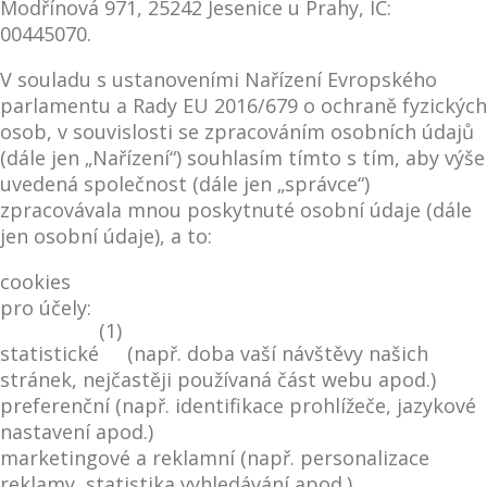
Modřínová 971, 25242 Jesenice u Prahy, IČ:
00445070.
V souladu s ustanoveními Nařízení Evropského
parlamentu a Rady EU 2016/679 o ochraně fyzických
osob, v souvislosti se zpracováním osobních údajů
(dále jen „Nařízení“) souhlasím tímto s tím, aby výše
uvedená společnost (dále jen „správce“)
zpracovávala mnou poskytnuté osobní údaje (dále
jen osobní údaje), a to:
cookies
pro účely:
(1)
statistické
(např. doba vaší návštěvy našich
stránek, nejčastěji používaná část webu apod.)
preferenční (např. identifikace prohlížeče, jazykové
nastavení apod.)
marketingové a reklamní (např. personalizace
reklamy, statistika vyhledávání apod.)