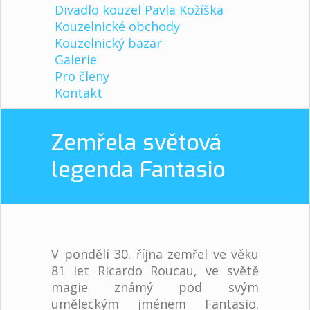
Divadlo kouzel Pavla Kožíška
Kouzelnické obchody
Kouzelnický bazar
Galerie
Pro členy
Kontakt
Zemřela světová
legenda Fantasio
V pondělí 30. října zemřel ve věku
81 let Ricardo Roucau, ve světě
magie známý pod svým
uměleckým jménem Fantasio.