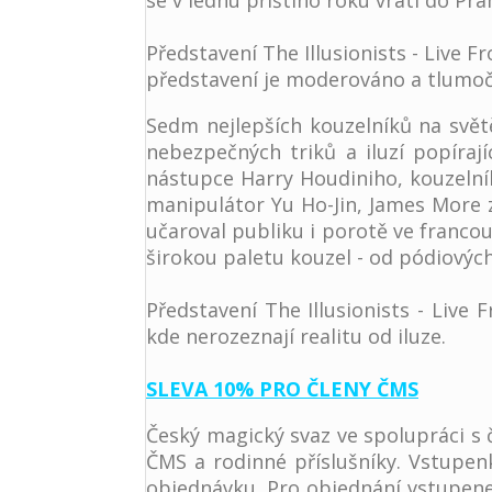
se v lednu příštího roku vrátí do Pra
Představení The Illusionists - Live 
představení je moderováno a tlumoč
Sedm nejlepších kouzelníků na svě
nebezpečných triků a iluzí popírají
nástupce Harry Houdiniho, kouzelník
manipulátor Yu Ho-Jin, James More z 
učaroval publiku i porotě ve franc
širokou paletu kouzel - od pódiových
Představení The Illusionists - Live
kde nerozeznají realitu od iluze.
SLEVA 10% PRO ČLENY ČMS
Český magický svaz ve spolupráci s
ČMS a rodinné příslušníky. Vstupe
objednávku. Pro objednání vstupene