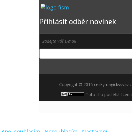
Přihlásit odběr novinek
Copyright © 2016 ceskymagickysvaz.
Toto dílo podléhá licenc
Ano, souhlasím
Nesouhlasím
Nastavení