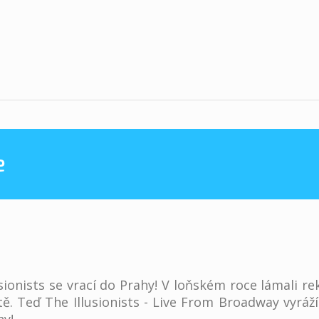
e
sionists se vrací do Prahy! V loňském roce lámali re
ětě. Teď The Illusionists - Live From Broadway vyráž