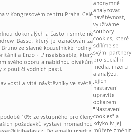
anonymně
analyzovat
edna v Kongresovém centru Praha. Celé
návštěvnost,
využíváme
soubory
lnou dokonalých a často i smrtelně
cookies, které
 Andrew Basso, který je označován za
sdílíme se
 Bruno ze slavné kouzelnické rodiny,
svými partnery
tánii a Enzo - L'insaisissable, který
pro sociální
trem svého oboru a nabídnou divákům
média, inzerci
 z pout či vodních pastí.
a analýzu.
Jejich
vivosti a vítá návštěvníky ve světě,
nastavení
upravíte
odkazem
"Nastavení
cookies" a
v podobě 10% ze vstupného pro členy
kdykoliv jej
vašich požadavků vystaví hromadnou
můžete změnit
ger@jirihadas.cz. Do emailu uveďte,