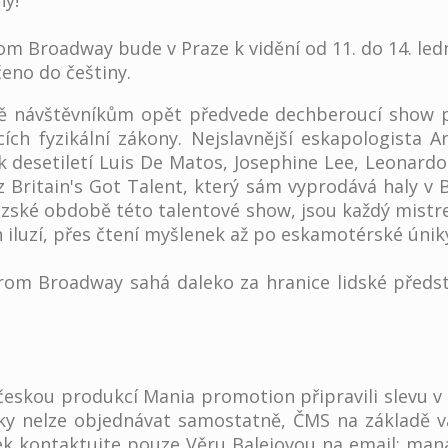
hy!
From Broadway bude v Praze k vidění od 11. do 14. l
eno do češtiny.
tě návštěvníkům opět předvede dechberoucí show p
cích fyzikální zákony. Nejslavnější eskapologista
 desetiletí Luis De Matos, Josephine Lee, Leonardo
Britain's Got Talent, který sám vyprodává haly v Bri
ouzské obdobě této talentové show, jsou každý mis
 iluzí, přes čtení myšlenek až po eskamotérské úniky
 From Broadway sahá daleko za hranice lidské předsta
 českou produkcí Mania promotion připravili slevu 
nky nelze objednávat samostatně, ČMS na základě 
k kontaktujte pouze Věru Balejovou na email: mana