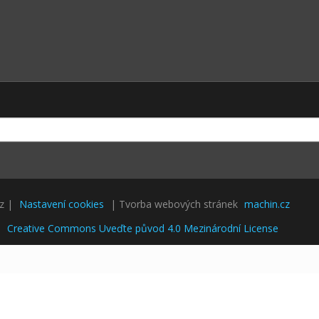
cz |
Nastavení cookies
| Tvorba webových stránek
machin.cz
i
Creative Commons Uveďte původ 4.0 Mezinárodní License