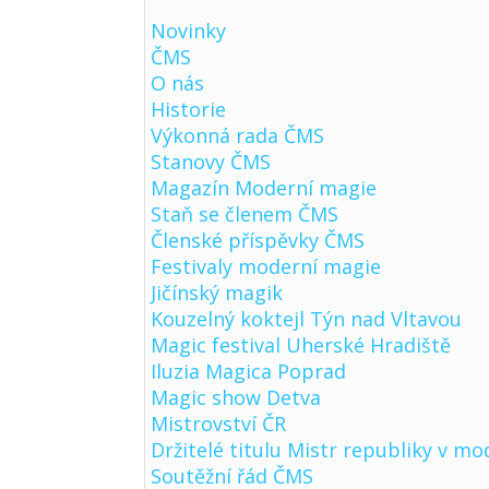
Novinky
ČMS
O nás
Historie
Výkonná rada ČMS
Stanovy ČMS
Magazín Moderní magie
Staň se členem ČMS
Členské příspěvky ČMS
Festivaly moderní magie
Jičínský magik
Kouzelný koktejl Týn nad Vltavou
Magic festival Uherské Hradiště
Iluzia Magica Poprad
Magic show Detva
Mistrovství ČR
Držitelé titulu Mistr republiky v mo
Soutěžní řád ČMS