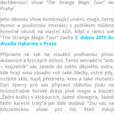
dechberoucí show
"The Strange Magic Tour"
do
Prahy!
Jeho děsivou show kombinující umění, magii, černý
humor a pověstnou interakci s publikem můžete
konečně okusit na vlastní kůži, když v rámci své
"The Strange Magic Tour" zavítá
2. dubna 2019 do
divadla Hybernie v Praze
.
Připravte se tak na vizuální podívanou plnou
duševních a fyzických otřesů. Tento netradiční "anti
– kouzelník" vás zavede do svého děsivého světa,
kde hrají svou zásadní roli také žiletky, ostré pily,
rozbité sklo, tupé předměty, krev a také mutanti.
Dan Sperry pro vás připravil zběsilou jízdu na
hrůzostrašné horské dráze plné magie a kouzel:
„Žádní králíci v kloboucích, žádné showgirls, žádné
fádní karetní triky“a jak dále dodává: "Zvu vás na
kouzelnickou show pro lidi, kteří milují