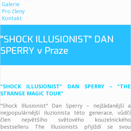
Galerie
Pro členy
Kontakt
"SHOCK ILLUSIONIST" DAN
SPERRY v Praze
"SHOCK ILLUSIONIST" DAN SPERRY – "THE
STRANGE MAGIC TOUR"
"Shock Illusionist" Dan Sperry – nejžádanější a
nejpopulárnější iluzionista této generace, vůdčí
člen největšího světového kouzelnického
bestselleru The Illusionists přijíždí se svou