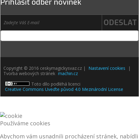
Přihlásit odběr novinek
Copyright © 2016 ceskymagickysvaz.cz |
Nastavení cookies
|
Tvorba webových stránek
machin.cz
Toto dílo podléhá licenci
Creative Commons Uveďte původ 4.0 Mezinárodní License
Používáme cookies
Abychom vám usnadnili procházení stránek, nabídli