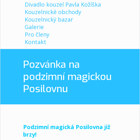
Divadlo kouzel Pavla Kožíška
Kouzelnické obchody
Kouzelnický bazar
Galerie
Pro členy
Kontakt
Pozvánka na
podzimní magickou
Posilovnu
Podzimní magická Posilovna již
brzy!