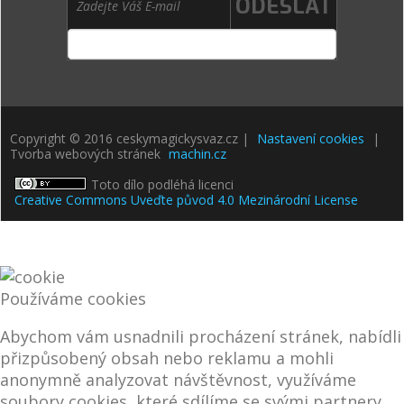
Copyright © 2016 ceskymagickysvaz.cz |
Nastavení cookies
|
Tvorba webových stránek
machin.cz
Toto dílo podléhá licenci
Creative Commons Uveďte původ 4.0 Mezinárodní License
Používáme cookies
Abychom vám usnadnili procházení stránek, nabídli
přizpůsobený obsah nebo reklamu a mohli
anonymně analyzovat návštěvnost, využíváme
soubory cookies, které sdílíme se svými partnery