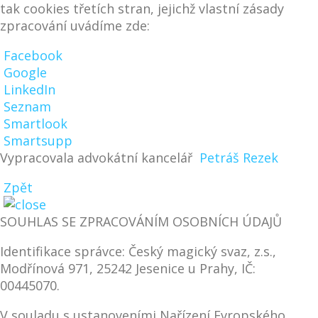
tak cookies třetích stran, jejichž vlastní zásady
zpracování uvádíme zde:
Facebook
Google
LinkedIn
Seznam
Smartlook
Smartsupp
Vypracovala advokátní kancelář
Petráš Rezek
Zpět
SOUHLAS SE ZPRACOVÁNÍM OSOBNÍCH ÚDAJŮ
Identifikace správce: Český magický svaz, z.s.,
Modřínová 971, 25242 Jesenice u Prahy, IČ:
00445070.
V souladu s ustanoveními Nařízení Evropského