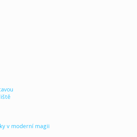
tavou
iště
iky v moderní magii