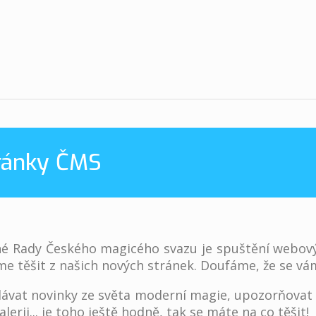
ránky ČMS
né Rady Českého magicého svazu je spuštění webovýc
e těšit z našich nových stránek. Doufáme, že se vám
ávat novinky ze světa moderní magie, upozorňovat n
rii... je toho ještě hodně, tak se máte na co těšit!