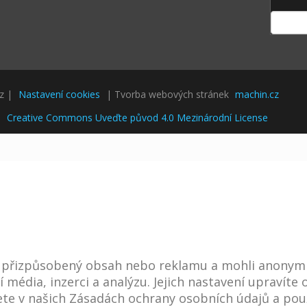
cz |
Nastavení cookies
| Tvorba webových stránek
machin.cz
i
Creative Commons Uveďte původ 4.0 Mezinárodní License
i přizpůsobený obsah nebo reklamu a mohli anonym
í média, inzerci a analýzu. Jejich nastavení upravít
te v našich Zásadách ochrany osobních údajů a použ