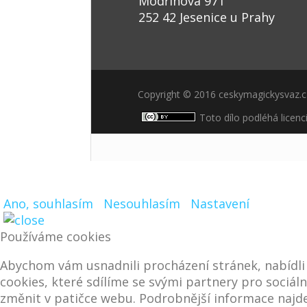
Modřínová 971
252 42 Jesenice u Prahy
Copyright © 2016 ceskymagickysvaz.
Toto dílo podléhá licenc
Ano, souhlasím
Nesouhlasím
Nastavení
Používáme cookies
Abychom vám usnadnili procházení stránek, nabídl
cookies, které sdílíme se svými partnery pro sociáln
změnit v patičce webu. Podrobnější informace najde