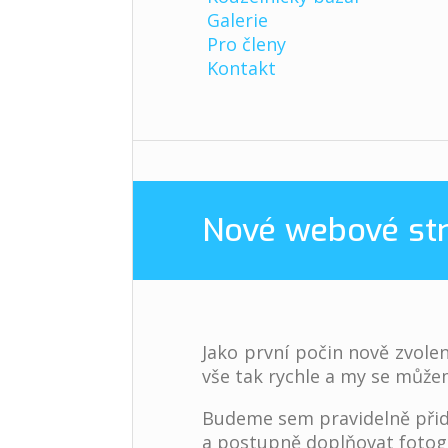
Galerie
Pro členy
Kontakt
Nové webové st
Jako první počin nově zvole
vše tak rychle a my se můžem
Budeme sem pravidelně přid
a postupně doplňovat fotogale