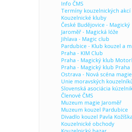
Info ČMS
Termíny kouzelnických akcí 
Kouzelnické kluby
České Budějovice - Magický 
Jaroměř - Magická lóže
Jihlava - Magic club
Pardubice - Klub kouzel a m
Praha - KIM Club
Praha - Magický klub Motor
Praha - Magický klub Praha
Ostrava - Nová scéna magie
Unie moravských kouzelník
Slovenská asociácia kúzelni
Členové ČMS
Muzeum magie Jaroměř
Muzeum kouzel Pardubice
Divadlo kouzel Pavla Kožíšk
Kouzelnické obchody
Kouzelnický bazar