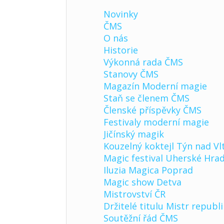
Novinky
ČMS
O nás
Historie
Výkonná rada ČMS
Stanovy ČMS
Magazín Moderní magie
Staň se členem ČMS
Členské příspěvky ČMS
Festivaly moderní magie
Jičínský magik
Kouzelný koktejl Týn nad Vl
Magic festival Uherské Hrad
Iluzia Magica Poprad
Magic show Detva
Mistrovství ČR
Držitelé titulu Mistr republ
Soutěžní řád ČMS