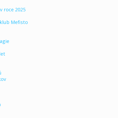
v roce 2025
klub Mefisto
agie
let
ů
kov
a