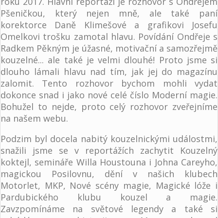
roku 2017. Hlavní reportáží je rozhovor s Ondřejem
Pšeničkou, který nejen mně, ale také paní
korektorce Daně Klimešové a grafikovi Josefu
Omelkovi trošku zamotal hlavu. Povídání Ondřeje s
Radkem Pěkným je úžasné, motivační a samozřejmě
kouzelné... ale také je velmi dlouhé! Proto jsme si
dlouho lámali hlavu nad tím, jak jej do magazínu
zalomit. Tento rozhovor bychom mohli vydat
dokonce snad i jako nové celé číslo Moderní magie.
Bohužel to nejde, proto celý rozhovor zveřejníme
na našem webu.
Podzim byl docela nabitý kouzelnickými událostmi,
snažili jsme se v reportážích zachytit Kouzelný
koktejl, semináře Willa Houstouna i Johna Careyho,
magickou Posilovnu, dění v našich klubech
Motorlet, MKP, Nové scény magie, Magické lóže i
Pardubického klubu kouzel a magie.
Zavzpomínáme na světové legendy a také si