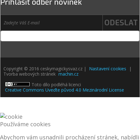
Přihlásit odběr novinek
Copyright © 2016 ceskymagickysvaz.cz |
Nastavení cookies
|
Tvorba webových stránek
machin.cz
Toto dílo podléhá licenci
Creative Commons Uveďte původ 4.0 Mezinárodní License
Používáme cookies
Abychom vám usnadnili procházení stránek, nabídli