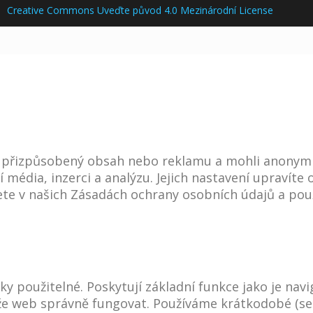
i
Creative Commons Uveďte původ 4.0 Mezinárodní License
i přizpůsobený obsah nebo reklamu a mohli anonym
í média, inzerci a analýzu. Jejich nastavení upravít
te v našich Zásadách ochrany osobních údajů a použ
y použitelné. Poskytují základní funkce jako je nav
ůže web správně fungovat. Používáme krátkodobé (se