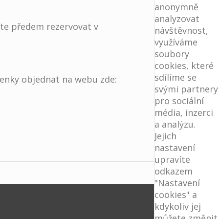
anonymně
analyzovat
ete předem rezervovat v
návštěvnost,
využíváme
soubory
cookies, které
sdílíme se
enky objednat na webu zde:
svými partnery
pro sociální
média, inzerci
a analýzu.
Jejich
nastavení
upravíte
odkazem
"Nastavení
cookies" a
kdykoliv jej
můžete změnit