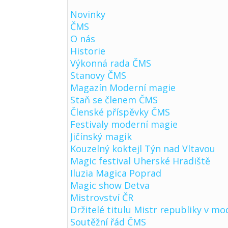
Novinky
ČMS
O nás
Historie
Výkonná rada ČMS
Stanovy ČMS
Magazín Moderní magie
Staň se členem ČMS
Členské příspěvky ČMS
Festivaly moderní magie
Jičínský magik
Kouzelný koktejl Týn nad Vltavou
Magic festival Uherské Hradiště
Iluzia Magica Poprad
Magic show Detva
Mistrovství ČR
Držitelé titulu Mistr republiky v mo
Soutěžní řád ČMS