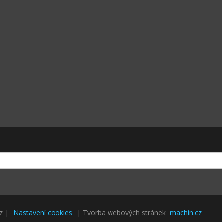
cz |
Nastavení cookies
| Tvorba webových stránek
machin.cz