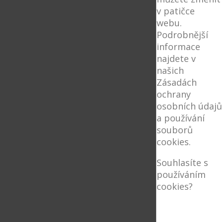
v patičce
webu.
Podrobnější
informace
najdete v
našich
Zásadách
ochrany
osobních údajů
a používání
souborů
cookies.
Souhlasíte s
používáním
cookies?