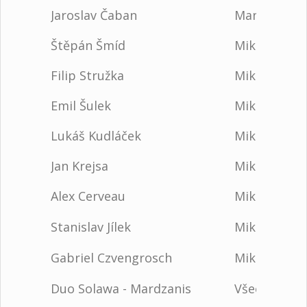
Jaroslav Čaban
Manipulace
Štěpán Šmíd
Mikromagie
Filip Stružka
Mikromagie
Emil Šulek
Mikromagie
Lukáš Kudláček
Mikromagie
Jan Krejsa
Mikromagie
Alex Cerveau
Mikromagie
Stanislav Jílek
Mikromagie
Gabriel Czvengrosch
Mikromagie
Duo Solawa - Mardzanis
Všeobecná 