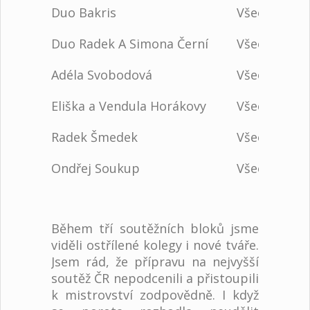
Duo Bakris
Všeobecná 
Duo Radek A Simona Černí
Všeobecná 
Adéla Svobodová
Všeobecná 
Eliška a Vendula Horákovy
Všeobecná 
Radek Šmedek
Všeobecná 
Ondřej Soukup
Všeobecná 
Během tří soutěžních bloků jsme
viděli ostřílené kolegy i nové tváře.
Jsem rád, že přípravu na nejvyšší
soutěž ČR nepodcenili a přistoupili
k mistrovství zodpovědně. I když