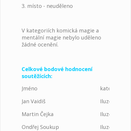
3. místo - neuděleno
V kategoriích komická magie a
mentální magie nebylo uděleno
žádné ocenění.
Celkové bodové hodnocení
soutěžících:
Jméno
kategorie
Jan Vaidiš
Iluze
Martin Čejka
Iluze
Ondřej Soukup
Iluze