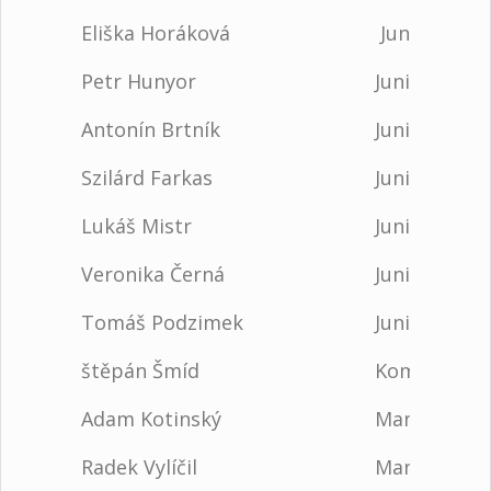
Eliška Horáková
Junior 1
Petr Hunyor
Junior 1
Antonín Brtník
Junior 2
Szilárd Farkas
Junior 2
Lukáš Mistr
Junior 2
Veronika Černá
Junior 2
Tomáš Podzimek
Junior 2
štěpán Šmíd
Komická ma
Adam Kotinský
Manipulace
Radek Vylíčil
Manipulace