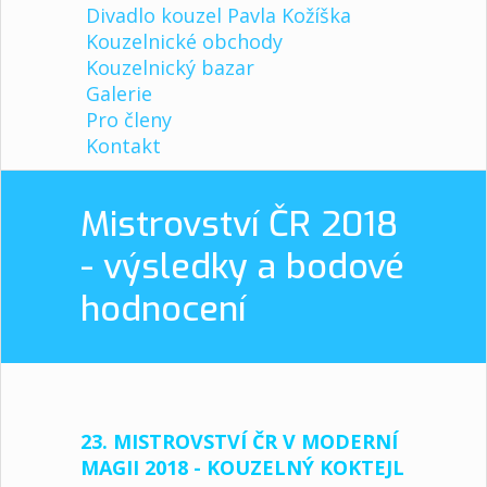
Divadlo kouzel Pavla Kožíška
Kouzelnické obchody
Kouzelnický bazar
Galerie
Pro členy
Kontakt
Mistrovství ČR 2018
- výsledky a bodové
hodnocení
23. MISTROVSTVÍ ČR V MODERNÍ
MAGII 2018 - KOUZELNÝ KOKTEJL