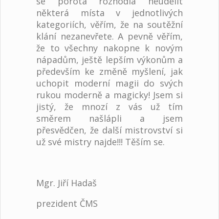
se porota rozhodla neudělit
některá místa v jednotlivých
kategoriích, věřím, že na soutěžní
klání nezanevřete. A pevně věřím,
že to všechny nakopne k novým
nápadům, ještě lepším výkonům a
především ke změně myšlení, jak
uchopit moderní magii do svých
rukou moderně a magicky! Jsem si
jistý, že mnozí z vás už tím
směrem našlápli a jsem
přesvědčen, že další mistrovství si
už své mistry najde!!! Těším se.
Mgr. Jiří Hadaš
prezident ČMS