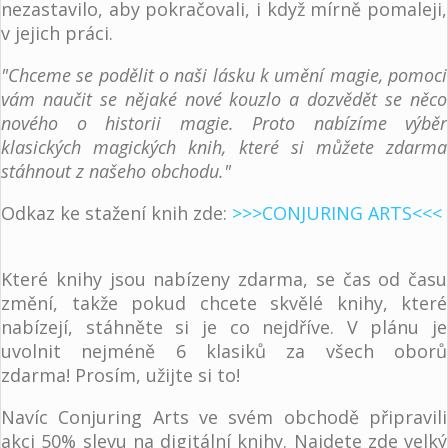
nezastavilo, aby pokračovali, i když mírně pomaleji,
v jejich práci.
"Chceme se podělit o naši lásku k umění magie, pomoci
vám naučit se nějaké nové kouzlo a dozvědět se něco
nového o historii magie. Proto nabízíme výběr
klasických magických knih, které si můžete zdarma
stáhnout z našeho obchodu."
Odkaz ke stažení knih zde:
>>>CONJURING ARTS<<<
Které knihy jsou nabízeny zdarma, se čas od času
změní, takže pokud chcete skvělé knihy, které
nabízejí, stáhněte si je co nejdříve. V plánu je
uvolnit nejméně 6 klasiků za všech oborů
zdarma! Prosím, užijte si to!
Navíc Conjuring Arts ve svém obchodě připravili
akci 50% slevu na digitální knihy. Najdete zde velký