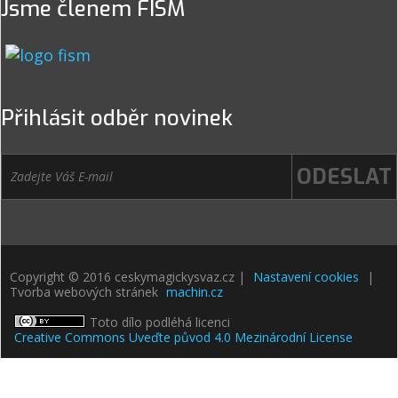
Jsme členem FISM
Přihlásit odběr novinek
Copyright © 2016 ceskymagickysvaz.cz |
Nastavení cookies
|
Tvorba webových stránek
machin.cz
Toto dílo podléhá licenci
Creative Commons Uveďte původ 4.0 Mezinárodní License