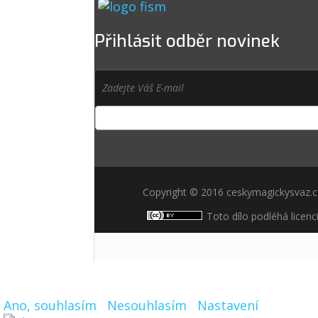
Přihlásit odběr novinek
Copyright © 2016 ceskymagickysvaz.
Toto dílo podléhá licenc
Ano, souhlasím
Nesouhlasím
Nastavení