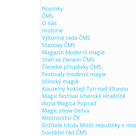
Novinky
ČMS
O nás
Historie
Výkonná rada ČMS
Stanovy ČMS
Magazín Moderní magie
Staň se členem ČMS
Členské příspěvky ČMS
Festivaly moderní magie
Jičínský magik
Kouzelný koktejl Týn nad Vltavou
Magic festival Uherské Hradiště
Iluzia Magica Poprad
Magic show Detva
Mistrovství ČR
Držitelé titulu Mistr republiky v mo
Soutěžní řád ČMS