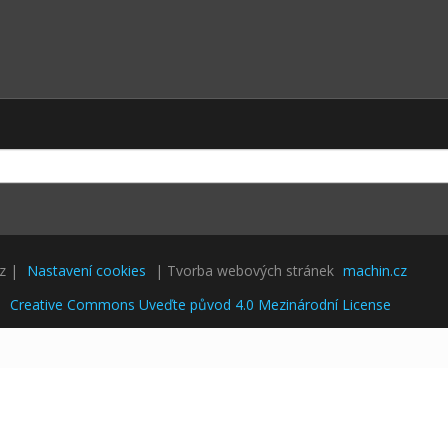
cz |
Nastavení cookies
| Tvorba webových stránek
machin.cz
i
Creative Commons Uveďte původ 4.0 Mezinárodní License