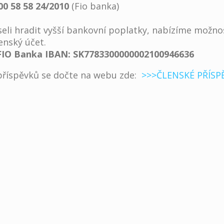
00 58 58 24/2010
(Fio banka)
eli hradit vyšší bankovní poplatky, nabízíme možno
enský účet.
FIO Banka IBAN: SK7783300000002100946636
 příspěvků se dočte na webu zde:
>>>ČLENSKÉ PŘÍSP