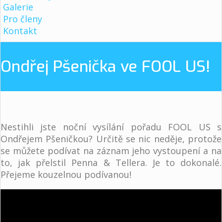
Galerie
Pro členy
Kontakt
Ondřej Pšenička ve FOOL US!
Nestihli jste noční vysílání pořadu FOOL US s
Ondřejem Pšeničkou? Určitě se nic neděje, protože
se můžete podívat na záznam jeho vystoupení a na
to, jak přelstil Penna & Tellera. Je to dokonalé.
Přejeme kouzelnou podívanou!