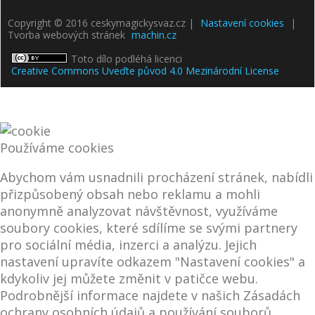
Copyright © 2016 ceskymagickysvaz.cz |
Nastavení cookies
|
Tvorba webových stránek
machin.cz
Toto dílo podléhá licenci
Creative Commons Uveďte původ 4.0 Mezinárodní License
Používáme cookies
Abychom vám usnadnili procházení stránek, nabídli
přizpůsobený obsah nebo reklamu a mohli
anonymně analyzovat návštěvnost, využíváme
soubory cookies, které sdílíme se svými partnery
pro sociální média, inzerci a analýzu. Jejich
nastavení upravíte odkazem "Nastavení cookies" a
kdykoliv jej můžete změnit v patičce webu.
Podrobnější informace najdete v našich Zásadách
ochrany osobních údajů a používání souborů