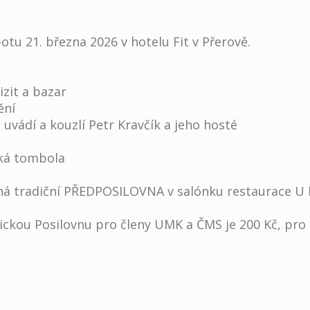
botu 21. března 2026 v hotelu Fit v Přerově.
izit a bazar
ění
 uvádí a kouzlí Petr Kravčík a jeho hosté
cká tombola
koná tradiční PŘEDPOSILOVNA v salónku restaurace U
ckou Posilovnu pro členy UMK a ČMS je 200 Kč, pro 