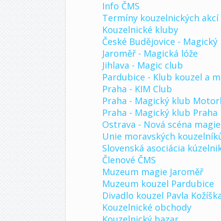
Info ČMS
Termíny kouzelnických akcí 
Kouzelnické kluby
České Budějovice - Magický 
Jaroměř - Magická lóže
Jihlava - Magic club
Pardubice - Klub kouzel a m
Praha - KIM Club
Praha - Magický klub Motor
Praha - Magický klub Praha
Ostrava - Nová scéna magie
Unie moravských kouzelník
Slovenská asociácia kúzelni
Členové ČMS
Muzeum magie Jaroměř
Muzeum kouzel Pardubice
Divadlo kouzel Pavla Kožíšk
Kouzelnické obchody
Kouzelnický bazar