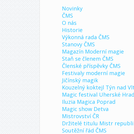
Novinky
ČMS
O nás
Historie
Výkonná rada ČMS
Stanovy ČMS
Magazín Moderní magie
Staň se členem ČMS
Členské příspěvky ČMS
Festivaly moderní magie
Jičínský magik
Kouzelný koktejl Týn nad Vl
Magic festival Uherské Hrad
Iluzia Magica Poprad
Magic show Detva
Mistrovství ČR
Držitelé titulu Mistr republ
Soutěžní řád ČMS