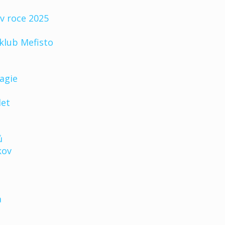
v roce 2025
klub Mefisto
agie
let
ů
kov
a