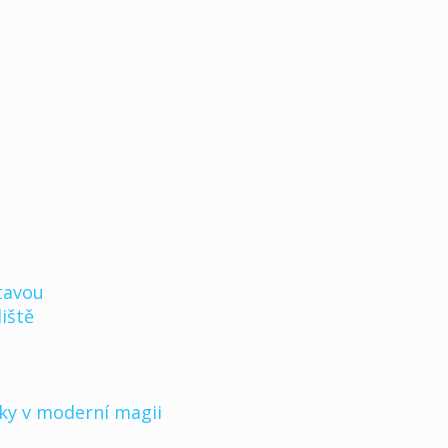
tavou
iště
iky v moderní magii