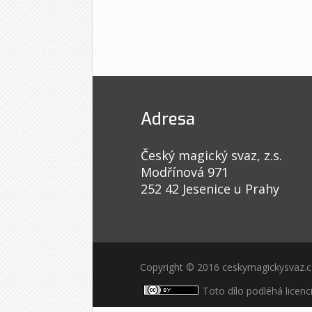
Adresa
Český magický svaz, z.s.
Modřínová 971
252 42 Jesenice u Prahy
Copyright © 2016 ceskymagickysvaz.
Toto dílo podléhá licenc