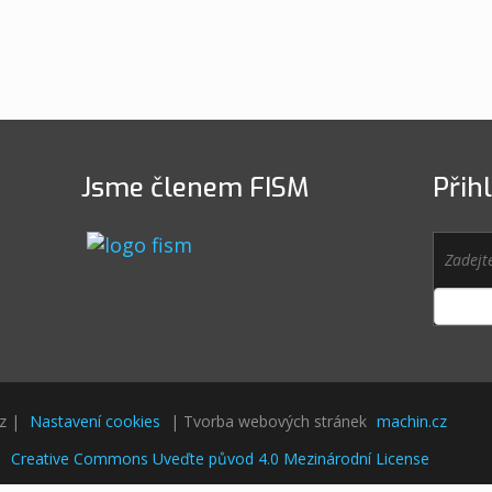
Jsme členem FISM
Přih
cz |
Nastavení cookies
| Tvorba webových stránek
machin.cz
i
Creative Commons Uveďte původ 4.0 Mezinárodní License