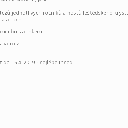
vítězů jednotlivých ročníků a hostů Ještědského kryst
dba a tanec
ici burza rekvizit.
eznam.cz
 do 15.4. 2019 - nejlépe ihned.