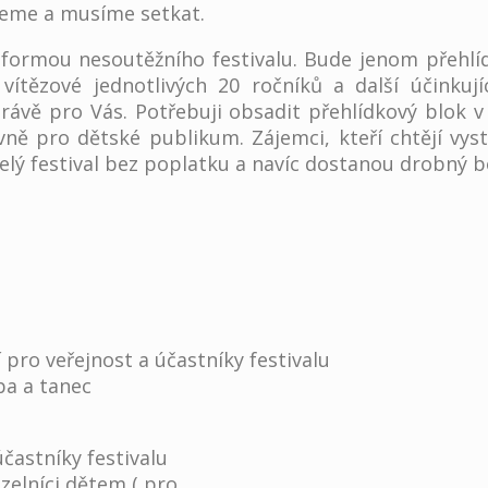
žeme a musíme setkat.
 formou nesoutěžního festivalu. Bude jenom přehlíd
ítězové jednotlivých 20 ročníků a další účinkují
rávě pro Vás. Potřebuji obsadit přehlídkový blok 
vně pro dětské publikum. Zájemci, kteří chtějí vys
lý festival bez poplatku a navíc dostanou drobný b
 pro veřejnost a účastníky festivalu
dba a tanec
častníky festivalu
uzelníci dětem ( pro