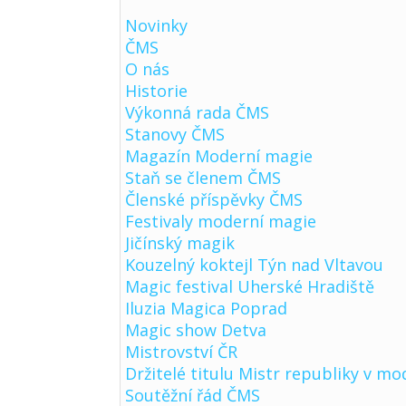
Novinky
ČMS
O nás
Historie
Výkonná rada ČMS
Stanovy ČMS
Magazín Moderní magie
Staň se členem ČMS
Členské příspěvky ČMS
Festivaly moderní magie
Jičínský magik
Kouzelný koktejl Týn nad Vltavou
Magic festival Uherské Hradiště
Iluzia Magica Poprad
Magic show Detva
Mistrovství ČR
Držitelé titulu Mistr republiky v mo
Soutěžní řád ČMS