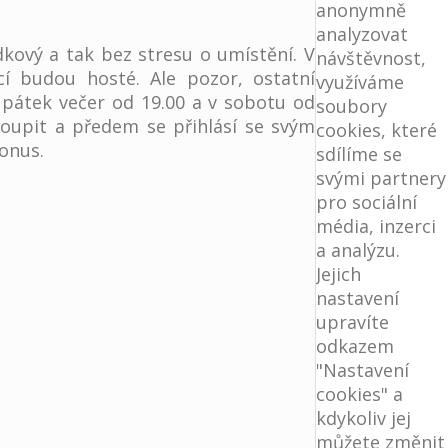
anonymně
analyzovat
kový a tak bez stresu o umístění. V
návštěvnost,
cí budou hosté. Ale pozor, ostatní
využíváme
v pátek večer od 19.00 a v sobotu od
soubory
toupit a předem se přihlásí se svým
cookies, které
onus.
sdílíme se
svými partnery
pro sociální
média, inzerci
a analýzu.
Jejich
nastavení
upravíte
odkazem
"Nastavení
cookies" a
kdykoliv jej
můžete změnit