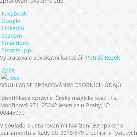
zpracování uvádíme zde:
Facebook
Google
LinkedIn
Seznam
Smartlook
Smartsupp
Vypracovala advokátní kancelář
Petráš Rezek
Zpět
SOUHLAS SE ZPRACOVÁNÍM OSOBNÍCH ÚDAJŮ
Identifikace správce: Český magický svaz, z.s.,
Modřínová 971, 25242 Jesenice u Prahy, IČ:
00445070.
V souladu s ustanoveními Nařízení Evropského
parlamentu a Rady EU 2016/679 o ochraně fyzických