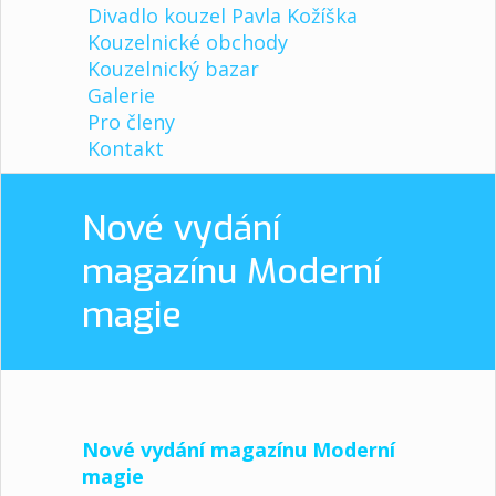
Divadlo kouzel Pavla Kožíška
Kouzelnické obchody
Kouzelnický bazar
Galerie
Pro členy
Kontakt
Nové vydání
magazínu Moderní
magie
Nové vydání magazínu Moderní
magie