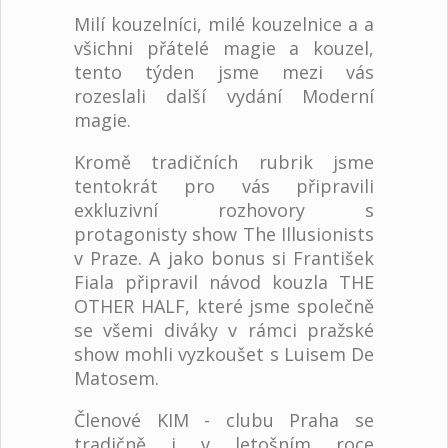
Milí kouzelníci, milé kouzelnice a a
všichni přátelé magie a kouzel,
tento týden jsme mezi vás
rozeslali další vydání Moderní
magie.
Kromě tradičních rubrik jsme
tentokrát pro vás připravili
exkluzivní rozhovory s
protagonisty show The Illusionists
v Praze. A jako bonus si František
Fiala připravil návod kouzla THE
OTHER HALF, které jsme společně
se všemi diváky v rámci pražské
show mohli vyzkoušet s Luisem De
Matosem.
Členové KIM - clubu Praha se
tradičně i v letošním roce