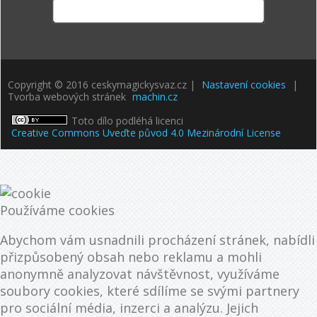
Copyright © 2016 ceskymagickysvaz.cz |
Nastavení cookies
|
Tvorba webových stránek
machin.cz
Toto dílo podléhá licenci
Creative Commons Uveďte původ 4.0 Mezinárodní License
Používáme cookies
Abychom vám usnadnili procházení stránek, nabídli
přizpůsobený obsah nebo reklamu a mohli
anonymně analyzovat návštěvnost, využíváme
soubory cookies, které sdílíme se svými partnery
pro sociální média, inzerci a analýzu. Jejich